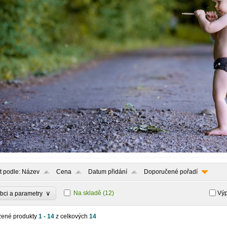
t podle:
Název
Cena
Datum přidání
Doporučené pořadí
∨
Na skladě
(12)
Výp
bci a parametry
zené produkty
1 - 14
z celkových
14