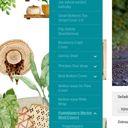
Jak vybrat svrchní
kalhotky
Smart Bottoms Too
Smart Cover 2.0
Flip Hybrid
(bumGenius)
Blueberry Capri
Cover
GroVia Shell
Thirsties Duo Wrap
Best Bottom Cover
Mother-ease Air Flow
Cover
Seřadi
Mother-ease Rikki
Wrap
Výro
Puppidiapers Merino
Wool Covers
Zobra
Puppidiapers