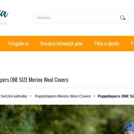
Fotogalerie
Recenze látkových plen
Péče o plenky
P
apers ONE SIZE Merino Wool Covers
Svrchní kalhotky
Puppidiapers Merino Wool Covers
Puppidiapers ONE SI