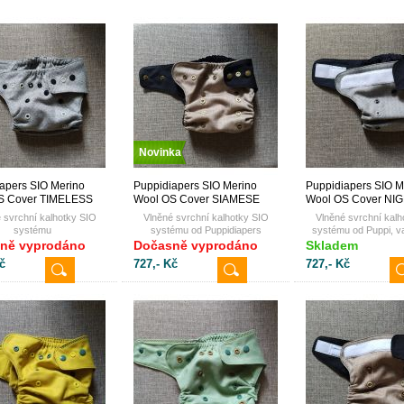
Novinka
apers SIO Merino
Puppidiapers SIO Merino
Puppidiapers SIO M
S Cover TIMELESS
Wool OS Cover SIAMESE
Wool OS Cover NI
NCE
BLACK
suchý zip
 svrchní kalhotky SIO
Vlněné svrchní kalhotky SIO
Vlněné svrchní kalh
systému
systému od Puppidiapers
systému od Puppi, va
zapínáním na suc
ně vyprodáno
Dočasně vyprodáno
Skladem
č
727,- Kč
727,- Kč