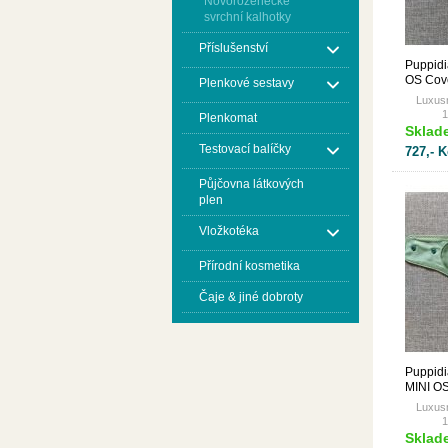
Novorozenecké
svrchní kalhotky
Příslušenství
Puppidi
OS Cov
Plenkové sestavy
Luxusn
1
Plenkomat
Sklad
Testovací balíčky
727,- K
Půjčovna látkových
plen
Vložkotéka
Přírodní kosmetika
Čaje & jiné dobroty
Puppidi
MINI O
patentk
Luxusn
1
Sklad