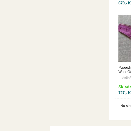
679,- K
Puppidi
Wool O
FLOWE
Vlněné
Sklad
727,- K
Na str