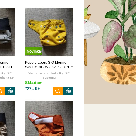
Novinka
erino
Puppidiapers SIO Merino
GHTFALL
Wool MINI OS Cover CURRY
otky SIO
Vlněné svrchní kalhotky SIO
rianta se
systému
hý zip
Skladem
727,- Kč