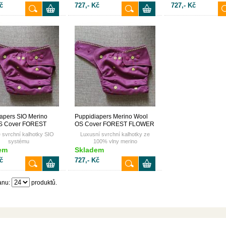
č
727,- Kč
727,- Kč
apers SIO Merino
Puppidiapers Merino Wool
S Cover FOREST
OS Cover FOREST FLOWER
R
 svrchní kalhotky SIO
Luxusní svrchní kalhotky ze
systému
100% vlny merino
em
Skladem
č
727,- Kč
anu:
produktů.