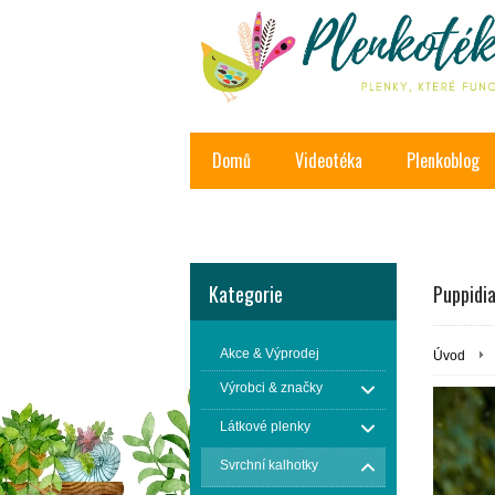
Domů
Videotéka
Plenkoblog
Kontakt
Kategorie
Puppidi
Akce & Výprodej
Úvod
Výrobci & značky
Látkové plenky
Svrchní kalhotky