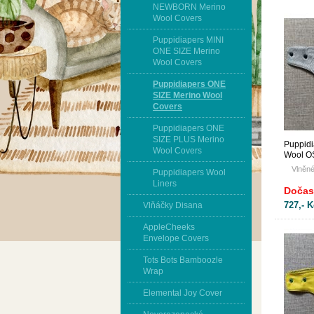
NEWBORN Merino
Wool Covers
Puppidiapers MINI
ONE SIZE Merino
Wool Covers
Puppidiapers ONE
SIZE Merino Wool
Covers
Puppidiapers ONE
SIZE PLUS Merino
Puppidi
Wool Covers
Wool O
ELEGA
Vlněné
Puppidiapers Wool
Liners
Dočas
727,- K
Vlňáčky Disana
AppleCheeks
Envelope Covers
Tots Bots Bamboozle
Wrap
Elemental Joy Cover