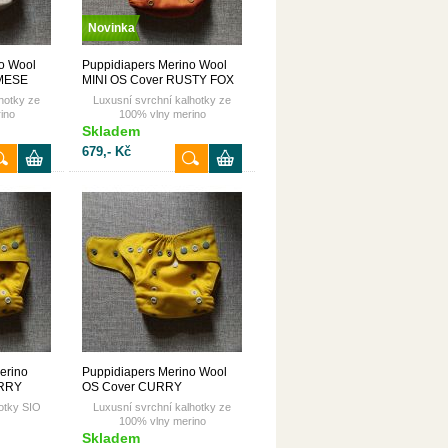
Novinka
o Wool
Puppidiapers Merino Wool
AMESE
MINI OS Cover RUSTY FOX
suchý zip
hotky ze
Luxusní svrchní kalhotky ze
ino
100% vlny merino
Skladem
679,- Kč
erino
Puppidiapers Merino Wool
URRY
OS Cover CURRY
otky SIO
Luxusní svrchní kalhotky ze
100% vlny merino
Skladem