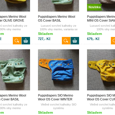
Novinka
apers Merino Wool
Puppidiapers Merino Wool
Puppidiapers Merin
er OLIVE GROVE
OS Cover BASIL
MINI OS Cover SI
BLACK suchý zip
í svrchní kalhotky ze
Luxusní svrchní kalhotky ze
Luxusní svrchní kal
00% vlny merino
100% vlny merino, varianta se
100% vlny mer
zapínáním na suchý zip
em
Skladem
Skladem
č
727,- Kč
679,- Kč
apers Merino Wool
Puppidiapers SIO Merino
Puppidiapers SIO M
S Cover BASIL
Wool OS Cover WINTER
Wool OS Cover C
y
HEAT
í svrchní kalhotky ze
Vlněné svrchní kalhotky SIO
Vlněné svrchní kalh
00% vlny merino
systému
systému
em
Skladem
Skladem