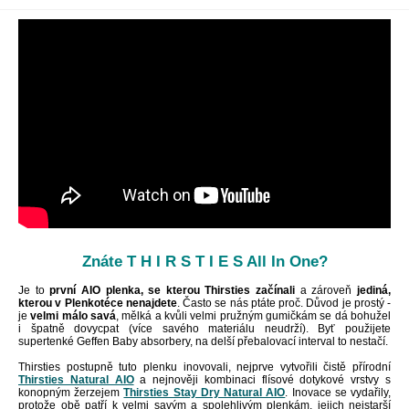
Znáte T H I R S T I E S All In One?
Je to
první AIO plenka, se kterou Thirsties začínali
a zároveň
jediná,
kterou v Plenkotéce nenajdete
. Často se nás ptáte proč. Důvod je prostý -
je
velmi málo savá
, mělká a kvůli velmi pružným gumičkám se dá bohužel
i špatně dovycpat (více savého materiálu neudrží). Byť použijete
supertenké Geffen Baby absorbery, na delší přebalovací interval to nestačí.
Thirsties postupně tuto plenku inovovali, nejprve vytvořili čistě přírodní
Thirsties Natural AIO
a nejnověji kombinaci flísové dotykové vrstvy s
konopným žerzejem
Thirsties Stay Dry Natural AIO
. Inovace se vydařily,
protože obě patří k velmi savým a spolehlivým plenkám, jejich nejstarší