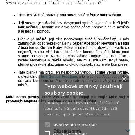
sestra se v tomto ohledu liší. Pojďme se podívat na to proč:
Thirsties AIO má
pouze jednu savou vkládačku z mikrovlákna
.
Její
savost je střední
, bez dovycpání vystačí kojencům, kteří ještě
tolik nečůrají. Jakmile ale dítko začne sázet bomby, plenka nestíhá
a je třeba jí pomoci.
Plenka
je mělká
, její střih
nedovoluje silnější vkládačky
. U nás
zafungoval opět nepřekonatelný
Super Absorber Newborn a High
Absorber od Geffen Baby
. Pokud ji potřebujete dovycpat, zvolte co
nejtenčí, malou vkládačku, ideálně z konopné směsi, která moč
stáhne do sebe a uzamkne. Mikrovlákno funguje jako houbička -
rychle absorbuje a dobře odvádí, ale musí mít kam. Když nemá,
plenka prosakuje skrz gumičky okolo nožiček, stačí malá komprese.
Tato plenka má přeci jen nespornou výhodu,
schne velmi rychle
,
×
srovnatelně s
bumGenius Freetime
, a to je co říct. Večer vyperete a
do rána bude suchá. Pro nás je ale spolehlivost vždy na prvním
Tyto webové stránky používají
místě.
soubory cookie.
Máte doma plenky, které vás zlobí? Nefungují jak mají? Málo sají a
protékají? Napište nám. Zjistíme, co se s tím dá dělat.
Cookies jsou soubory sloužící k přizpůsobení
obsahu, funkčnosti a obecně k zajištění vaší
maximální spokojenosti.
Více informací
NEZBYTNĚ NUTNÉ SOUBORY
Zákaznický servis
VÝKONOVÉ SOUBORY