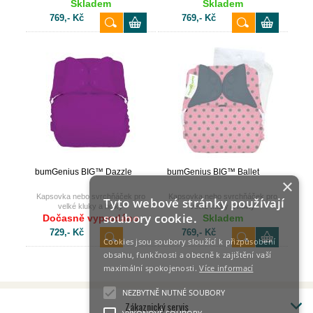
Skladem
Skladem
769,- Kč
769,- Kč
bumGenius BIG™ Dazzle
bumGenius BIG™ Ballet
×
Kapsovka nebo svrchňáček pro
Kapsovka nebo svrchňáček pro
Tyto webové stránky používají
velké kluky a holky
velké kluky a holky
soubory cookie.
Dočasně vyprodáno
Skladem
729,- Kč
769,- Kč
Cookies jsou soubory sloužící k přizpůsobení
obsahu, funkčnosti a obecně k zajištění vaší
maximální spokojenosti.
Více informací
NEZBYTNĚ NUTNÉ SOUBORY
Zákaznický servis