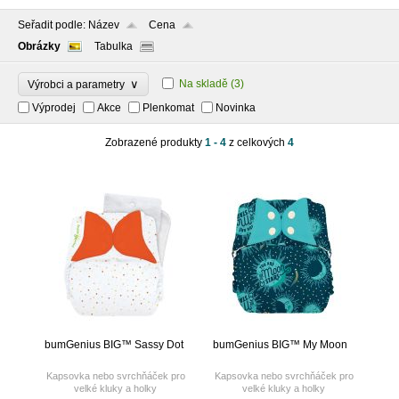
Seřadit podle:
Název
Cena
Obrázky
Tabulka
∨
Na skladě
(3)
Výrobci a parametry
Výprodej
Akce
Plenkomat
Novinka
Zobrazené produkty
1 - 4
z celkových
4
bumGenius BIG™ Sassy Dot
bumGenius BIG™ My Moon
Kapsovka nebo svrchňáček pro
Kapsovka nebo svrchňáček pro
velké kluky a holky
velké kluky a holky