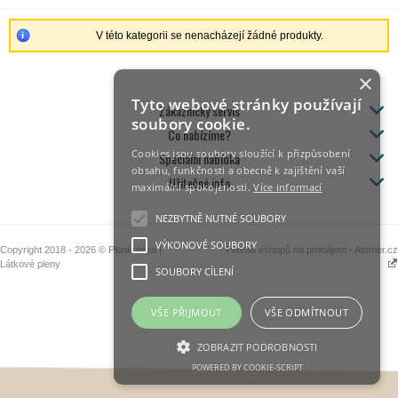
V této kategorii se nenacházejí žádné produkty.
×
Tyto webové stránky používají
Zákaznický servis
soubory cookie.
Co nabízíme?
Cookies jsou soubory sloužící k přizpůsobení
Speciální nabídka
obsahu, funkčnosti a obecně k zajištění vaší
Užitečné info
maximální spokojenosti.
Více informací
NEZBYTNĚ NUTNÉ SOUBORY
VÝKONOVÉ SOUBORY
Copyright 2018 - 2026 © Plenkotéka |
Tvorba eshopů na pronájem - Atomer.cz
Látkové pleny
SOUBORY CÍLENÍ
VŠE PŘIJMOUT
VŠE ODMÍTNOUT
ZOBRAZIT PODROBNOSTI
POWERED BY COOKIE-SCRIPT