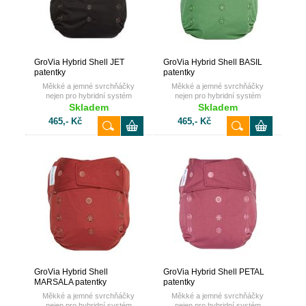
GroVia Hybrid Shell JET
GroVia Hybrid Shell BASIL
patentky
patentky
Měkké a jemné svrchňáčky
Měkké a jemné svrchňáčky
nejen pro hybridní systém
nejen pro hybridní systém
GroVia.
GroVia.
Skladem
Skladem
465,- Kč
465,- Kč
GroVia Hybrid Shell
GroVia Hybrid Shell PETAL
MARSALA patentky
patentky
Měkké a jemné svrchňáčky
Měkké a jemné svrchňáčky
nejen pro hybridní systém
nejen pro hybridní systém