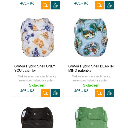
465,- Kč
465,- Kč
GroVia Hybrid Shell ONLY
GroVia Hybrid Shell BEAR IN
YOU patentky
MIND patentky
Měkké a jemné svrchňáčky
Měkké a jemné svrchňáčky
nejen pro hybridní systém
nejen pro hybridní systém
GroVia.
GroVia.
Skladem
Skladem
465,- Kč
465,- Kč