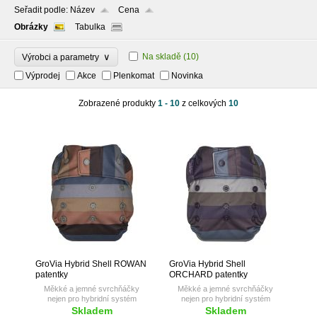
Seřadit podle:
Název
Cena
Obrázky
Tabulka
∨
Na skladě
(10)
Výrobci a parametry
Výprodej
Akce
Plenkomat
Novinka
Zobrazené produkty
1 - 10
z celkových
10
GroVia Hybrid Shell ROWAN
GroVia Hybrid Shell
patentky
ORCHARD patentky
Měkké a jemné svrchňáčky
Měkké a jemné svrchňáčky
nejen pro hybridní systém
nejen pro hybridní systém
GroVia.
GroVia.
Skladem
Skladem