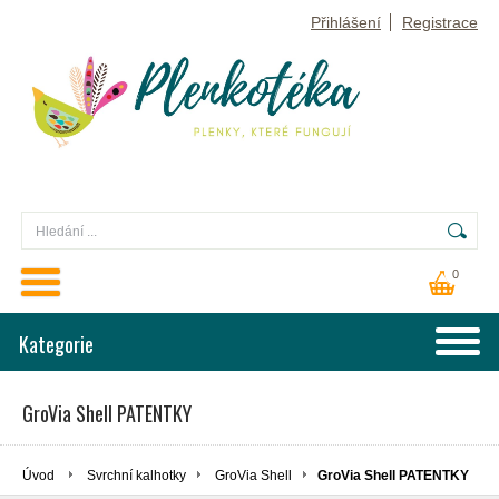
Přihlášení
Registrace
0
Kategorie
GroVia Shell PATENTKY
Úvod
Svrchní kalhotky
GroVia Shell
GroVia Shell PATENTKY