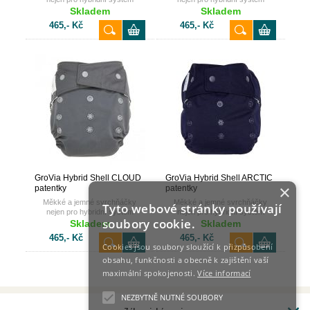
GroVia.
GroVia.
Skladem
Skladem
465,- Kč
465,- Kč
GroVia Hybrid Shell CLOUD
GroVia Hybrid Shell ARCTIC
×
patentky
patentky
Měkké a jemné svrchňáčky
Měkké a jemné svrchňáčky
Tyto webové stránky používají
nejen pro hybridní systém
nejen pro hybridní systém
soubory cookie.
GroVia.
GroVia.
Skladem
Skladem
465,- Kč
465,- Kč
Cookies jsou soubory sloužící k přizpůsobení
obsahu, funkčnosti a obecně k zajištění vaší
maximální spokojenosti.
Více informací
NEZBYTNĚ NUTNÉ SOUBORY