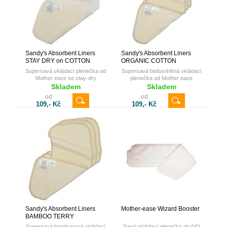
Sandy's Absorbent Liners
Sandy's Absorbent Liners
STAY DRY on COTTON
ORGANIC COTTON
Supersavá vkládací plenečka od
Supersavá biobavlněná vkládací
Mother ease se stay-dry
plenečka od Mother ease
povrchem
Skladem
Skladem
od
od
109,- Kč
109,- Kč
Sandy's Absorbent Liners
Mother-ease Wizard Booster
BAMBOO TERRY
Supersavá bambusová vkládací
Savá vkládací plenečka do AIO