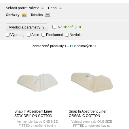
Seřadit podle:
Název
Cena
Obrázky
Tabulka
∨
Na skladě
(10)
Výrobci a parametry
Výprodej
Akce
Plenkomat
Novinka
Zobrazené produkty
1 - 11
z celkových
11
Snap In Absorbent Liner
Snap In Absorbent Liner
STAY DRY ON COTTON
ORGANIC COTTON
Vpínací plenka do ONE SIZE
Vpínací plenka do ONE SIZE
FITTED z nebělené bavlny
FITTED z nebělené bavlny