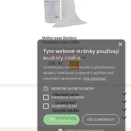
Mother-ease Bamboo
×
Flushable Liners 100ks
Jednorázové bambusové
Tyto webové stránky používají
separační plenky, extra jemné a
soubory cookie.
rozložitelné
Dočasně vyprodáno
230,- Kč
Cookies jsou soubory sloužící k přizpůsobení
obsahu, funkčnosti a obecně k zajištění vaší
maximální spokojenosti.
Více informací
NEZBYTNĚ NUTNÉ SOUBORY
Zákaznický servis
VÝKONOVÉ SOUBORY
Co nabízíme?
SOUBORY CÍLENÍ
Speciální nabídka
Užitečné info
VŠE PŘIJMOUT
VŠE ODMÍTNOUT
ZOBRAZIT PODROBNOSTI