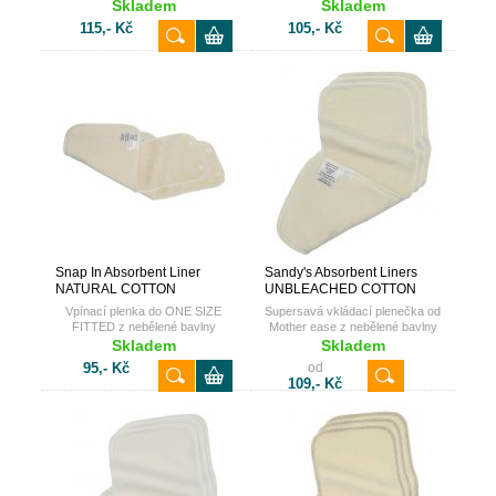
Skladem
Skladem
115,- Kč
105,- Kč
Snap In Absorbent Liner
Sandy's Absorbent Liners
NATURAL COTTON
UNBLEACHED COTTON
Vpínací plenka do ONE SIZE
Supersavá vkládací plenečka od
FITTED z nebělené bavlny
Mother ease z nebělené bavlny
Skladem
Skladem
95,- Kč
od
109,- Kč