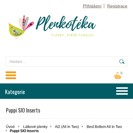
Přihlášení
Registrace
0
Kategorie
Puppi SIO Inserts
Úvod
Látkové plenky
AI2 (All In Two)
Best Bottom All In Two
Puppi SIO Inserts