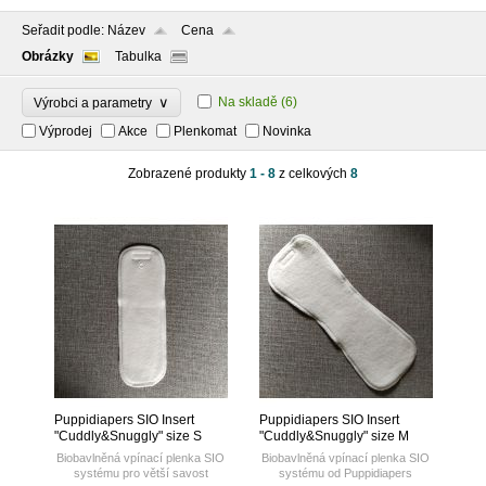
Seřadit podle:
Název
Cena
Obrázky
Tabulka
∨
Na skladě
(6)
Výrobci a parametry
Výprodej
Akce
Plenkomat
Novinka
Zobrazené produkty
1 - 8
z celkových
8
Puppidiapers SIO Insert
Puppidiapers SIO Insert
"Cuddly&Snuggly" size S
"Cuddly&Snuggly" size M
Biobavlněná vpínací plenka SIO
Biobavlněná vpínací plenka SIO
systému pro větší savost
systému od Puppidiapers