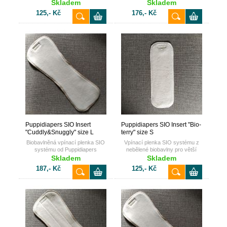
Skladem
Skladem
125,- Kč
176,- Kč
Puppidiapers SIO Insert
Puppidiapers SIO Insert "Bio-
"Cuddly&Snuggly" size L
terry" size S
Biobavlněná vpínací plenka SIO
Vpínací plenka SIO systému z
systému od Puppidiapers
nebělené biobavlny pro větší
savost
Skladem
Skladem
187,- Kč
125,- Kč