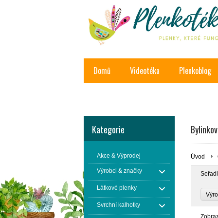
Domů
Videotéka
Plenkoblog
Kontakt
Kategorie
Bylinkov
Akce & Výprodej
Úvod
Výrobci & značky
Seřadi
Látkové plenky
Výr
Svrchní kalhotky
Zobra