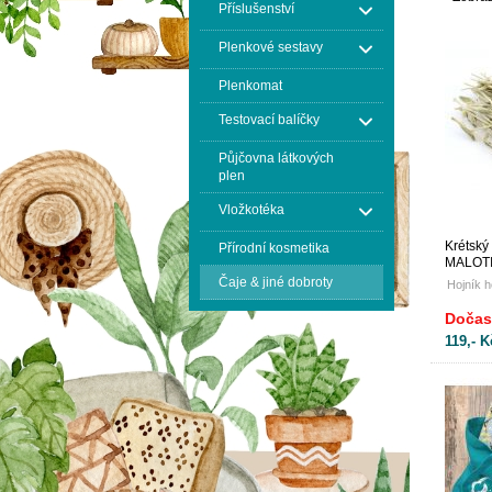
Příslušenství
Plenkové sestavy
Plenkomat
Testovací balíčky
Půjčovna látkových
plen
Vložkotéka
Krétský
Přírodní kosmetika
MALOTI
Čaje & jiné dobroty
Hojník h
Dočas
119,- K