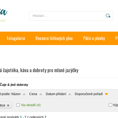
Fotogalerie
Recenze látkových plen
Péče o plenky
P
á čajotéka, káva a dobroty pro mlsné jazýčky
Čaje & jiné dobroty
t podle:
Název
Cena
Datum přidání
Doporučené pořadí
∨
Na skladě
(4)
Výp
obce
zené produkty
1 - 7
z celkových
7