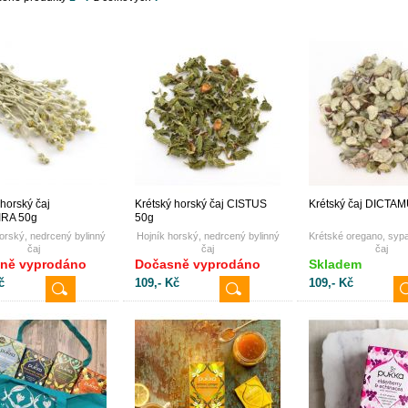
 horský čaj
Krétský horský čaj CISTUS
Krétský čaj DICTA
RA 50g
50g
orský, nedrcený bylinný
Hojník horský, nedrcený bylinný
Krétské oregano, sypa
čaj
čaj
čaj
ně vyprodáno
Dočasně vyprodáno
Skladem
č
109,- Kč
109,- Kč