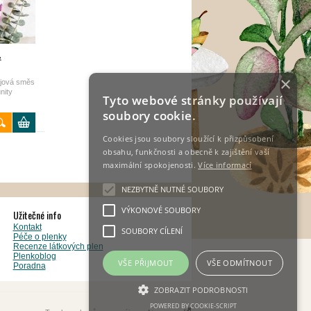
&
×
ajová směs
nity
Tyto webové stránky používají
soubory cookie.
Cookies jsou soubory sloužící k přizpůsobení
obsahu, funkčnosti a obecně k zajištění vaší
maximální spokojenosti.
Více informací
NEZBYTNĚ NUTNÉ SOUBORY
VÝKONOVÉ SOUBORY
Užitečné info
Kontakt
SOUBORY CÍLENÍ
Péče o plenky
Recenze látkových plen
Plenkoblog
VŠE PŘIJMOUT
VŠE ODMÍTNOUT
Poradna
ZOBRAZIT PODROBNOSTI
POWERED BY COOKIE-SCRIPT