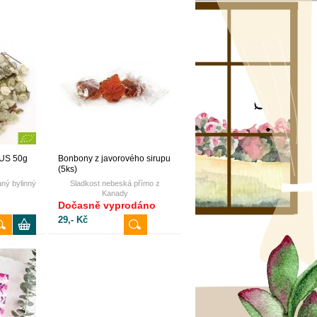
MUS 50g
Bonbony z javorového sirupu
(5ks)
ný bylinný
Sladkost nebeská přímo z
Kanady
Dočasně vyprodáno
29,- Kč