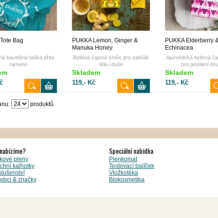
Tote Bag
PUKKA Lemon, Ginger &
PUKKA Elderberry 
Manuka Honey
Echinacea
ná bavlněná taška přes
Bylinná čajová směs pro zahřátí
Ajurvédská bylinná č
rameno
těla i duše
pro posílení imu
em
Skladem
Skladem
č
119,- Kč
119,- Kč
anu:
produktů.
nabízíme?
Speciální nabídka
kové pleny
Plenkomat
chní kalhotky
Testovací balíček
slušenství
Vložkotéka
obci & značky
Biokosmetika