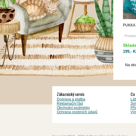
PUKKA 
Prostor
Sklad
199,- K
Na str
Zákaznický servis
Co 
Doprava a platba
Lát
Reklamační řád
Svr
Obchodní podmínky
Pří
Ochrana osobních údajů
Výr