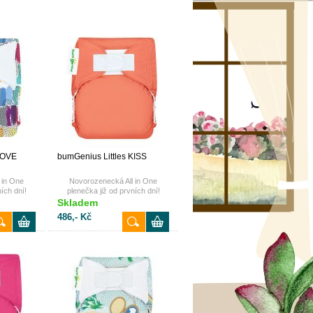
LOVE
bumGenius Littles KISS
 in One
Novorozenecká All in One
ích dní!
plenečka již od prvních dní!
Skladem
486,- Kč