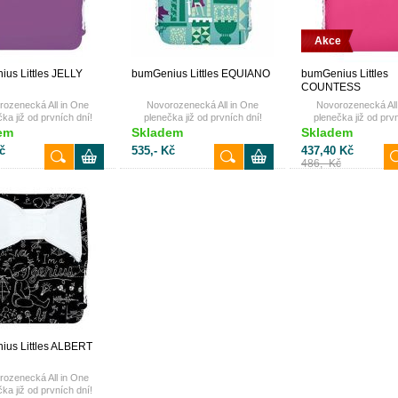
Akce
us Littles JELLY
bumGenius Littles EQUIANO
bumGenius Littles
COUNTESS
rozenecká All in One
Novorozenecká All in One
Novorozenecká All
ka již od prvních dní!
plenečka již od prvních dní!
plenečka již od prvn
em
Skladem
Skladem
č
535,- Kč
437,40 Kč
486,- Kč
us Littles ALBERT
rozenecká All in One
ka již od prvních dní!