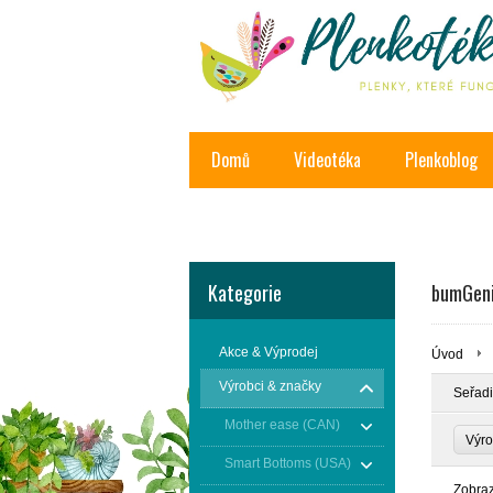
Domů
Videotéka
Plenkoblog
Kontakt
Kategorie
bumGeni
Akce & Výprodej
Úvod
Výrobci & značky
Seřadi
Mother ease (CAN)
Výro
Smart Bottoms (USA)
Zobra