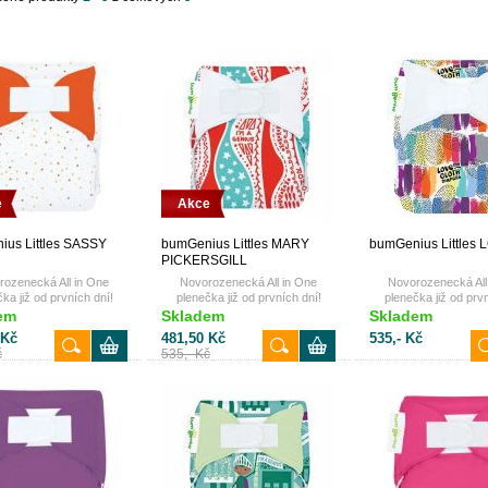
e
Akce
us Littles SASSY
bumGenius Littles MARY
bumGenius Littles 
PICKERSGILL
rozenecká All in One
Novorozenecká All in One
Novorozenecká All
ka již od prvních dní!
plenečka již od prvních dní!
plenečka již od prvn
em
Skladem
Skladem
 Kč
481,50 Kč
535,- Kč
č
535,- Kč