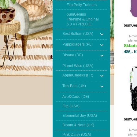
Flip Potty Trainers
bumGenius
Freetime & Original
5.0 VÝPRODEJ
bumGeni
Best Bottom (USA)
Novo
pleneč
Puppidiapers (PL)
Sklad
486,- K
Disana (DE)
Planet Wise (USA)
AppleCheeks (FR)
Tots Bots (UK)
Avo&Cado (DE)
Flip (USA)
Elemental Joy (USA)
bumGeni
Bloom & Nora (UK)
Novo
Pink Daisy (USA)
pleneč