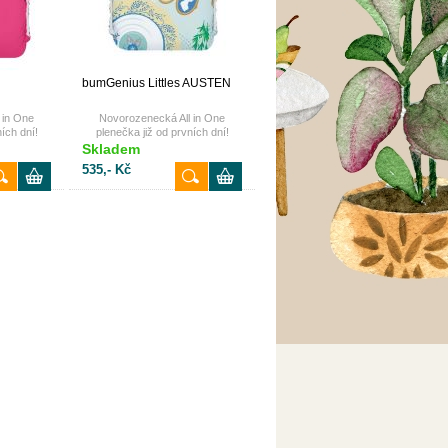
bumGenius Littles AUSTEN
 in One
Novorozenecká All in One
ích dní!
plenečka již od prvních dní!
Skladem
535,- Kč