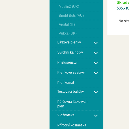
Sklad
MuslinZ (UK)
535,- K
Bright Bots (AU)
Na str
Argital (IT)
Pukka (UK)
Látkové plenky
Svrchní kalhotky
Příslušenství
Plenkové sestavy
Plenkomat
Testovací balíčky
Půjčovna látkových
plen
Vložkotéka
Přírodní kosmetika