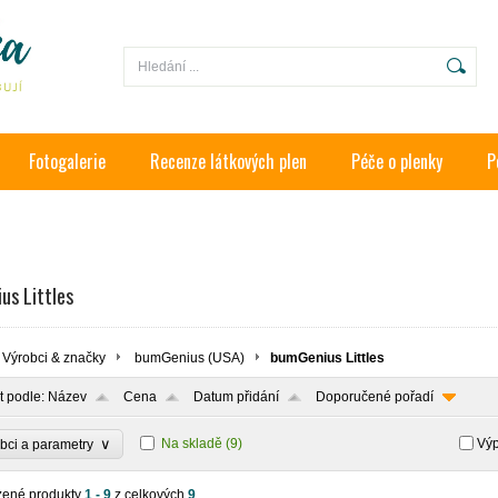
Fotogalerie
Recenze látkových plen
Péče o plenky
P
us Littles
Výrobci & značky
bumGenius (USA)
bumGenius Littles
t podle:
Název
Cena
Datum přidání
Doporučené pořadí
∨
Na skladě
(9)
Výp
bci a parametry
zené produkty
1 - 9
z celkových
9