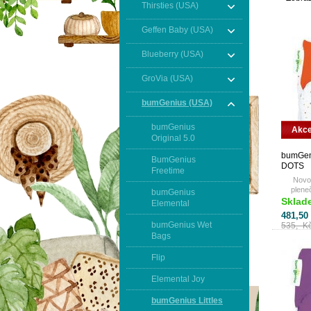
Thirsties (USA)
Geffen Baby (USA)
Blueberry (USA)
GroVia (USA)
bumGenius (USA)
bumGenius
Akc
Original 5.0
bumGeni
BumGenius
DOTS
Freetime
Novo
pleneč
bumGenius
Sklad
Elemental
481,50
bumGenius Wet
535,- K
Bags
Flip
Elemental Joy
bumGenius Littles