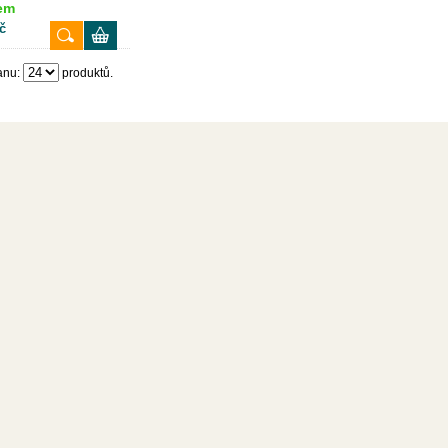
em
č
anu:
produktů.