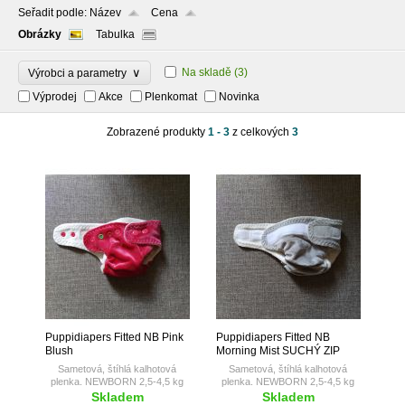
Seřadit podle:
Název
Cena
Obrázky
Tabulka
∨
Na skladě
(3)
Výrobci a parametry
Výprodej
Akce
Plenkomat
Novinka
Zobrazené produkty
1 - 3
z celkových
3
Puppidiapers Fitted NB Pink
Puppidiapers Fitted NB
Blush
Morning Mist SUCHÝ ZIP
Sametová, štíhlá kalhotová
Sametová, štíhlá kalhotová
plenka. NEWBORN 2,5-4,5 kg
plenka. NEWBORN 2,5-4,5 kg
Skladem
Skladem