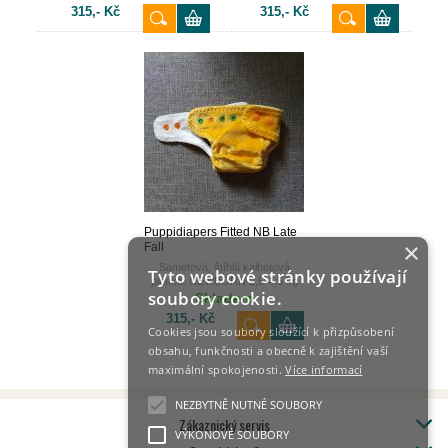
315,- Kč
315,- Kč
Puppidiapers Fitted NB Late
×
Fall
Sametová, štíhlá kalhotová
Tyto webové stránky používají
plenka. NEWBORN 2,5-4,5 kg
soubory cookie.
Skladem
315,- Kč
Cookies jsou soubory sloužící k přizpůsobení
obsahu, funkčnosti a obecně k zajištění vaší
maximální spokojenosti.
Více informací
NEZBYTNĚ NUTNÉ SOUBORY
Zákaznický servis
VÝKONOVÉ SOUBORY